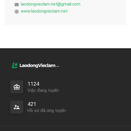
laodongvieclam.net@gmail.com
www.laodongvieclam.net
1124
Việc đang tuyển
421
Hồ sơ đã ứng tuyển