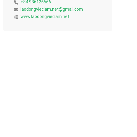
+84 936126566
laodongvieclam.net@gmail.com
www.laodongvieclam.net