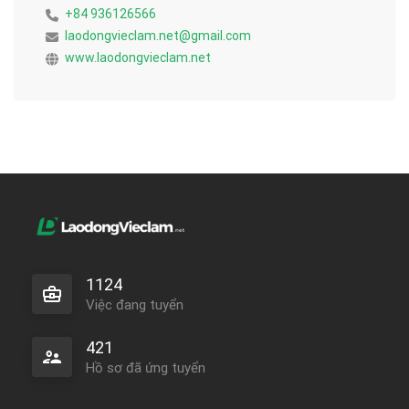
+84 936126566
laodongvieclam.net@gmail.com
www.laodongvieclam.net
1124
Việc đang tuyển
421
Hồ sơ đã ứng tuyển