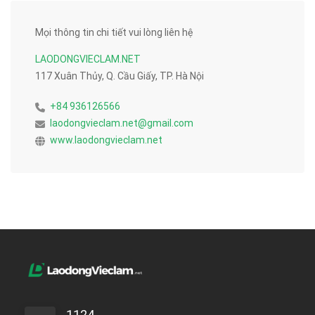
Mọi thông tin chi tiết vui lòng liên hệ
LAODONGVIECLAM.NET
117 Xuân Thủy, Q. Cầu Giấy, TP. Hà Nội
+84 936126566
laodongvieclam.net@gmail.com
www.laodongvieclam.net
1124