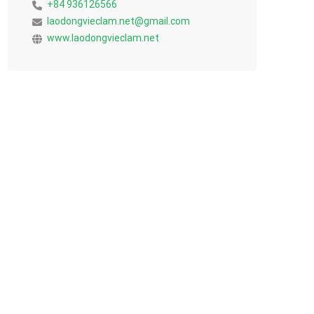
+84 936126566
laodongvieclam.net@gmail.com
www.laodongvieclam.net