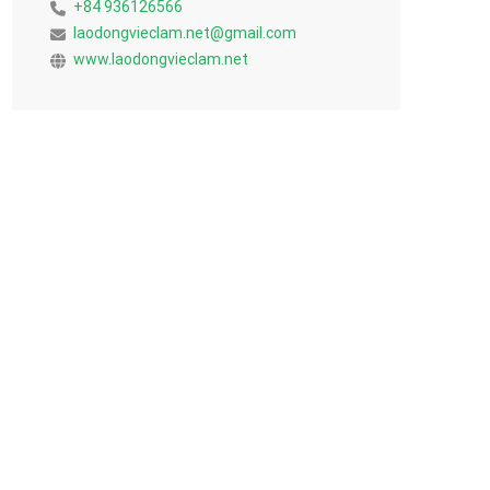
+84 936126566
laodongvieclam.net@gmail.com
www.laodongvieclam.net