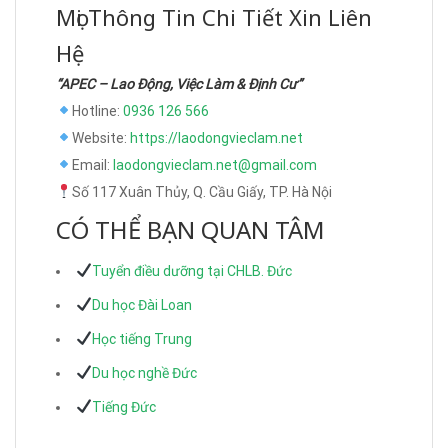
Mọi Thông Tin Chi Tiết Xin Liên
Hệ
“APEC – Lao Động, Việc Làm & Định Cư”
Hotline:
0936 126 566
Website:
https://laodongvieclam.net
Email:
laodongvieclam.net@gmail.com
Số 117 Xuân Thủy, Q. Cầu Giấy, TP. Hà Nội
CÓ THỂ BẠN QUAN TÂM
Tuyển điều dưỡng tại CHLB. Đức
Du học Đài Loan
Học tiếng Trung
Du học nghề Đức
Tiếng Đức