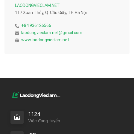
LAODONGVIECLAM.NET
117 Xuân Thủy, Q. Cầu Giấy, TP. Hà Nội
+84 936126566
laodongvieclam.net@gmail.com
www.laodongvieclam.net
1124
Việc đang tuyển