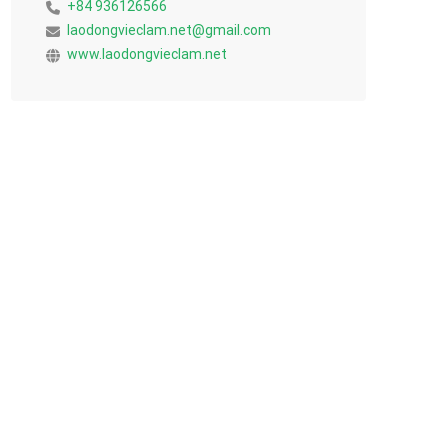
+84 936126566
laodongvieclam.net@gmail.com
www.laodongvieclam.net