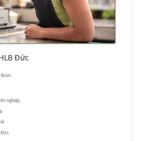
CHLB Đức
 được:
yên nghiệp.
p.
hề.
 Đức.