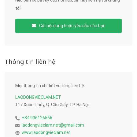
Nếu bạn có bất kỳ câu hỏi nào, xin hãy liên hệ với chúng
tôi!
Gửi nội dung hoặc yêu cầu của bạn
Thông tin liên hệ
Mọi thông tin chi tiết vui lòng liên hệ
LAODONGVIECLAM.NET
117 Xuân Thủy, Q. Cầu Giấy, TP. Hà Nội
+84 936126566
laodongvieclam.net@gmail.com
www.laodongvieclam.net