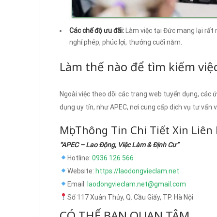
Các chế độ ưu đãi:
Làm việc tại Đức mang lại rất 
nghỉ phép, phúc lợi, thưởng cuối năm.
Làm thế nào để tìm kiếm việ
Ngoài việc theo dõi các trang web tuyển dụng, các ứ
dụng uy tín, như APEC, nơi cung cấp dịch vụ tư vấn v
Mọi Thông Tin Chi Tiết Xin Liên
“APEC – Lao Động, Việc Làm & Định Cư”
Hotline:
0936 126 566
Website:
https://laodongvieclam.net
Email:
laodongvieclam.net@gmail.com
Số 117 Xuân Thủy, Q. Cầu Giấy, TP. Hà Nội
CÓ THỂ BẠN QUAN TÂM