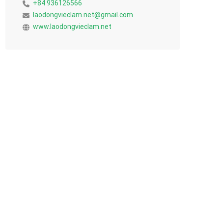
+84 936126566
laodongvieclam.net@gmail.com
www.laodongvieclam.net