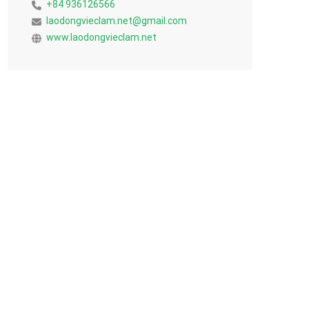
+84 936126566
laodongvieclam.net@gmail.com
www.laodongvieclam.net