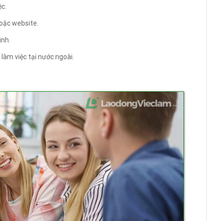
ệc.
hoặc website.
ình.
 làm việc tại nước ngoài.