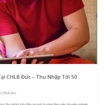
ại CHLB Đức – Thu Nhập Tới 50
ại CHLB Đức
mức thu nhập hấp dẫn và môi trường làm việc chuyên nghiệp,