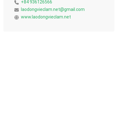
+84 936126566
laodongvieclam.net@gmail.com
www.laodongvieclam.net