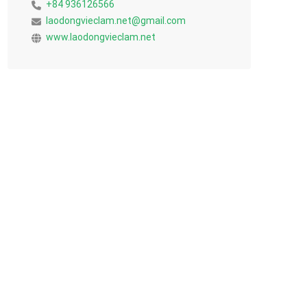
+84 936126566
laodongvieclam.net@gmail.com
www.laodongvieclam.net