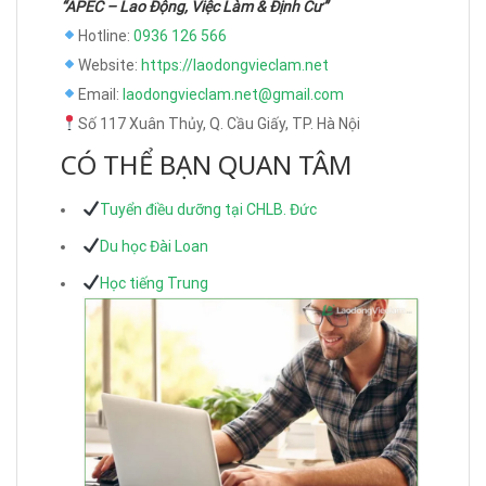
“APEC – Lao Động, Việc Làm & Định Cư”
Hotline:
0936 126 566
Website:
https://laodongvieclam.net
Email:
laodongvieclam.net@gmail.com
Số 117 Xuân Thủy, Q. Cầu Giấy, TP. Hà Nội
CÓ THỂ BẠN QUAN TÂM
Tuyển điều dưỡng tại CHLB. Đức
Du học Đài Loan
Học tiếng Trung