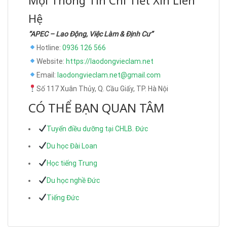
Hệ
“APEC – Lao Động, Việc Làm & Định Cư”
Hotline:
0936 126 566
Website:
https://laodongvieclam.net
Email:
laodongvieclam.net@gmail.com
Số 117 Xuân Thủy, Q. Cầu Giấy, TP. Hà Nội
CÓ THỂ BẠN QUAN TÂM
Tuyển điều dưỡng tại CHLB. Đức
Du học Đài Loan
Học tiếng Trung
Du học nghề Đức
Tiếng Đức