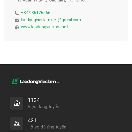
117 Xuân Thủy, Q. Cầu Giấy, TP. Hà Nội
+84 936126566
laodongvieclam.net@gmail.com
www.laodongvieclam.net
1124
Việc đang tuyển
421
Hồ sơ đã ứng tuyển