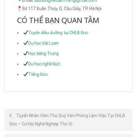
Email:
laodongvieclam.net@gmail.com
Số 117 Xuân Thủy, Q. Cầu Giấy, TP. Hà Nội
CÓ THỂ BẠN QUAN TÂM
Tuyển điều dưỡng tại CHLB Đức
Du học Đài Loan
Học tiếng Trung
Du học nghề Đức
Tiếng Đức
Post
Tuyển Nhân Viên Thủ Quỹ Văn Phòng Làm Việc Tại CHLB
Đức – Cơ Hội Nghề Nghiệp Thú Vị
navigation