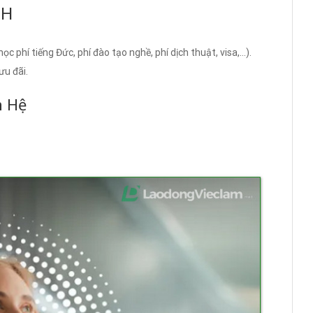
NH
c phí tiếng Đức, phí đào tạo nghề, phí dịch thuật, visa,…).
ưu đãi.
n Hệ