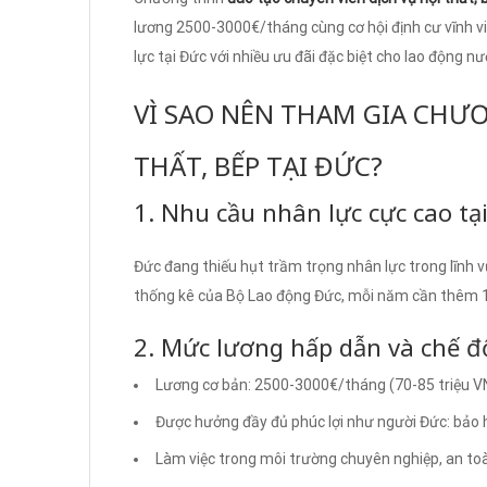
lương 2500-3000€/tháng cùng cơ hội định cư vĩnh vi
lực tại Đức với nhiều ưu đãi đặc biệt cho lao động nư
VÌ SAO NÊN THAM GIA CHƯ
THẤT, BẾP TẠI ĐỨC?
1. Nhu cầu nhân lực cực cao tạ
Đức đang thiếu hụt trầm trọng nhân lực trong lĩnh vự
thống kê của Bộ Lao động Đức, mỗi năm cần thêm 1
2. Mức lương hấp dẫn và chế độ
Lương cơ bản: 2500-3000€/tháng (70-85 triệu V
Được hưởng đầy đủ phúc lợi như người Đức: bảo h
Làm việc trong môi trường chuyên nghiệp, an to