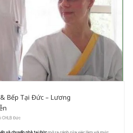
 & Bếp Tại Đức – Lương
iễn
ại CHLB Đức
 bếp và chuyển nhà tại Đức
mở ra cánh cửa việc làm với mức