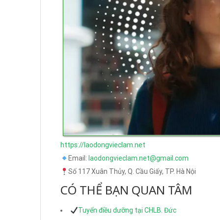
https://laodongvieclam.net
Email:
laodongvieclam.net@gmail.com
Số 117 Xuân Thủy, Q. Cầu Giấy, TP. Hà Nội
CÓ THỂ BẠN QUAN TÂM
Tuyển điều dưỡng tại CHLB. Đức