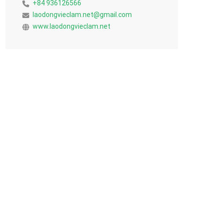
+84 936126566
laodongvieclam.net@gmail.com
www.laodongvieclam.net