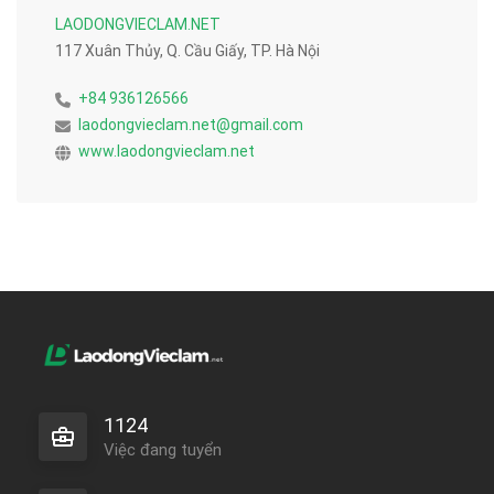
LAODONGVIECLAM.NET
117 Xuân Thủy, Q. Cầu Giấy, TP. Hà Nội
+84 936126566
laodongvieclam.net@gmail.com
www.laodongvieclam.net
1124
Việc đang tuyển